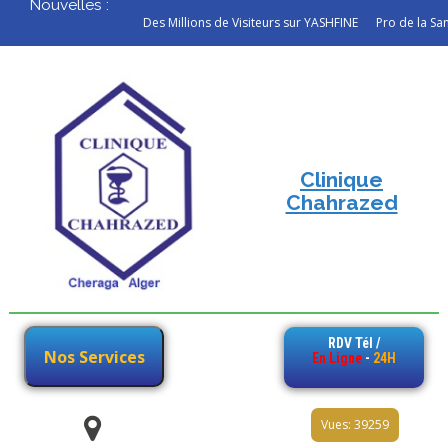
Nouvelles :
Des Millions de Visiteurs sur YASHFINE
Pro de la Santé. 
Clinique
Chahrazed
RDV Tél /
Nos Services
En Ligne
-
24H
Vues: 39259