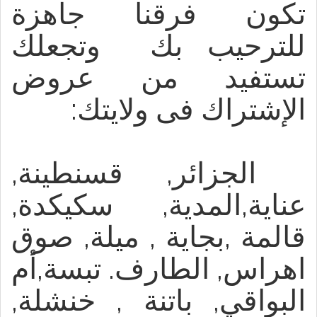
تكون فرقنا جاهزة
للترحيب بك وتجعلك
تستفيد من عروض
الإشتراك فى ولايتك:
الجزائر, قسنطينة,
عناية,المدية, سكيكدة,
قالمة ,بجاية , ميلة, صوق
اهراس, الطارف. تبسة,أم
البواقي, باتنة , خنشلة,