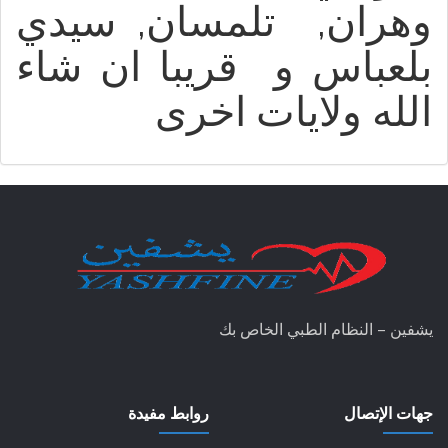
وهران, تلمسان, سيدي
بلعباس و قريبا ان شاء
الله ولايات اخرى
يشفين – النظام الطبي الخاص بك
جهات الإتصال
روابط مفيدة