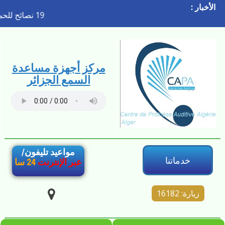
الأخبار :
19 نصائح للحماية
مركز أجهزة مساعدة
السمع الجزائر
مواعيد تليفون/
خدماتنا
عبر الإنترنت
24
سا
زيارة: 16182