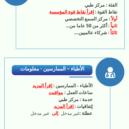
الفئة :
مركز طبي
نقاط القوة :
إقرأ نقاط قوة المؤسسة
أولاً
:
مركز السمع التخصصي
ثانياً
:
أكثر من 50 عاما من...
ثالثاً
:
شركاء عالميين....
الأطباء – الممارسين - معلومات
الأطباء - الممارسين :
إقرأ المزيد
ساعات العمل :
مواقيت
خدمة :
مركز طبي
إتفاقيات :
إقرأ المزيد
عطلة :
غير مدخل
إلى
غير مدخل