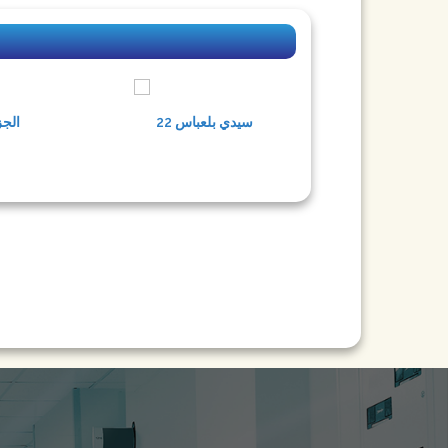
26 المدية
22 سيدي بلعباس
16 ال