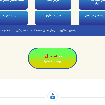
لاج السرطان
مركز طبي
طبيب نفسي معالج ال
(أنواع)
ية مخبر صيدلاني
طبيب بيطري
رعاية منزلية
يشفين ملايين الزوار على صفحات المشتركين
محترف الصحة. ع
تسجيل
>>
مؤسسة طبية