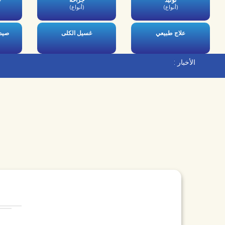
توليد
جراحة
ع
(أنواع)
(أنواع)
علاج طبيعي
غسيل الكلى
صيدل
الأخبار :