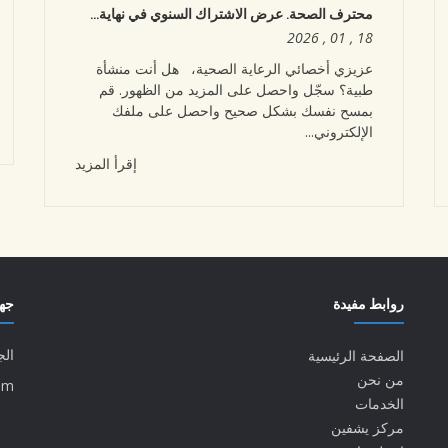
محترف الصحة. عرض الاشتراك السنوي في نهاية...
18 , 01 , 2026
عزيزي أخصائي الرعاية الصحية، هل أنت منشأة
طبية؟ سجّل واحصل على المزيد من الظهور. قم
بمسح نفسك بشكل صحيح واحصل على ملفك
الإلكتروني...
إقرأ المزيد
روابط مفيدة
جها
الج
الصفحة الرئيسية
من نحن
om
الخدمات
مركز يشفين