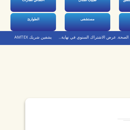
نطق
طبيب أسنان
اخصائي نظارات
مستشفى
الطوارئ
رض الاشتراك السنوي في نهاية...
يشفين شريك AMTEX